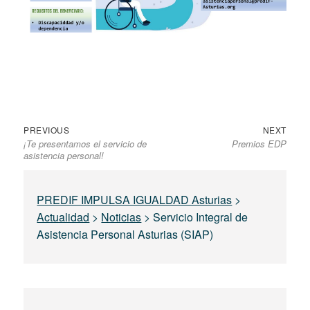
Previous
Next
Navegación
PREVIOUS
NEXT
¡Te presentamos el servicio de
Premios EDP
post:
post:
de
asistencia personal!
entradas
PREDIF IMPULSA IGUALDAD Asturias
>
Actualidad
>
Noticias
>
Servicio Integral de
Asistencia Personal Asturias (SIAP)