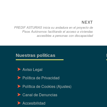
Next
NEXT
PREDIF ASTURIAS inicia su andadura en el proyecto de
post:
Pisos Autónomos facilitando el acceso a viviendas
accesibles a personas con discapacidad
Nuestras políticas
Aviso Legal
Política de Privacidad
Política de Cookies
(Ajustes)
Canal de Denuncias
Accesibilidad