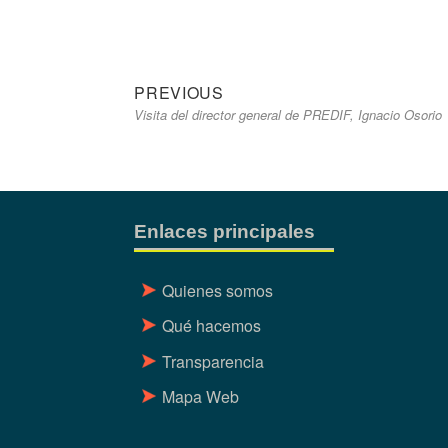
Previous
Navegación
PREVIOUS
Visita del director general de PREDIF, Ignacio Osorio
post:
de
entradas
Enlaces principales
Quienes somos
Qué hacemos
Transparencia
Mapa Web