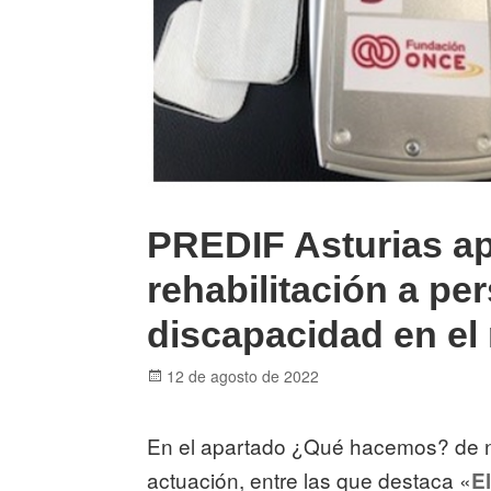
PREDIF Asturias ap
rehabilitación a p
discapacidad en el 
Posted
12 de agosto de 2022
on
En el apartado ¿Qué hacemos? de nu
actuación, entre las que destaca «
E