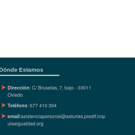
Dónde Estamos
Dirección
: C/ Bruselas, 7, bajo - 33011
Oviedo
Teléfono
: 677 410 394
email
:
asistenciapersonal@asturias.predif.imp
ulsaigualdad.org