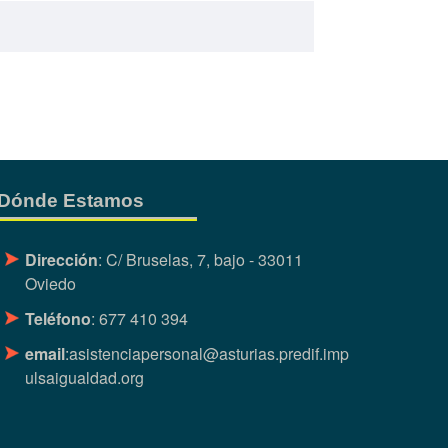
Dónde Estamos
Dirección
: C/ Bruselas, 7, bajo - 33011
Oviedo
Teléfono
: 677 410 394
email
:
asistenciapersonal@asturias.predif.imp
ulsaigualdad.org