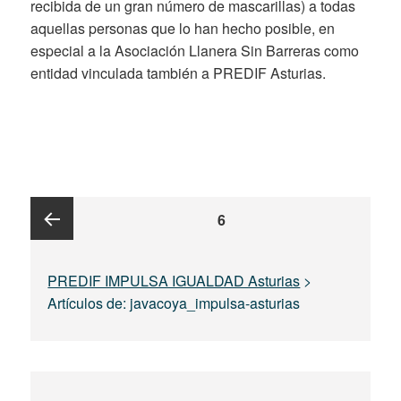
recibida de un gran número de mascarillas) a todas
aquellas personas que lo han hecho posible, en
especial a la Asociación Llanera Sin Barreras como
entidad vinculada también a PREDIF Asturias.
Paginación
PAGE
6
de
entradas
Previous
PREDIF IMPULSA IGUALDAD Asturias
>
Artículos de: javacoya_impulsa-asturias
page